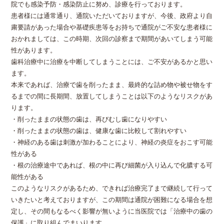
院でも感染予防・感染防止に努め、診療を行っております。
患者様には通常通り、通院いただいておりますが、今後、政府より自
粛要請があった場合や基礎疾患等をお持ちで通院がご不安な患者様に
おかれましては、この時期、次回の診察まで期間があいてしまう可能
性があります。
歯科治療中に治療を中断してしまうことには、ご不安があるかと思い
ます。
本来であれば、治療で歯を削ったまま、最終的な詰め物や被せ物をす
るまでの間に長期間、放置してしまうことは以下のようなリスクがあ
ります。
・削ったままの状態の歯は、再びむし歯になりやすい
・削ったままの状態の歯は、健康な歯に比較して割れやすい
・神経のある歯は刺激が加わることにより、神経の炎症をおこす可能
性がある
・根の治療途中であれば、根の中に再び細菌が入り込んで化膿する可
能性がある
このようなリスクがあるため、できれば治療完了まで継続して行って
いきたいと考えておりますが、この期間は通院が困難になる場合を想
定し、その間もなるべく影響が無いように当医院では「治療中の歯の
保護」に取り組んでまいります。