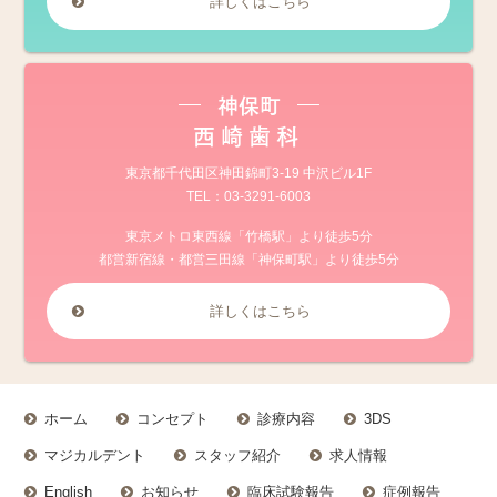
詳しくはこちら
神保町
西崎歯科
東京都千代田区神田錦町3-19 中沢ビル1F
TEL：
03-3291-6003
東京メトロ東西線「竹橋駅」より徒歩5分
都営新宿線・都営三田線「神保町駅」より徒歩5分
詳しくはこちら
ホーム
コンセプト
診療内容
3DS
マジカルデント
スタッフ紹介
求人情報
English
お知らせ
臨床試験報告
症例報告