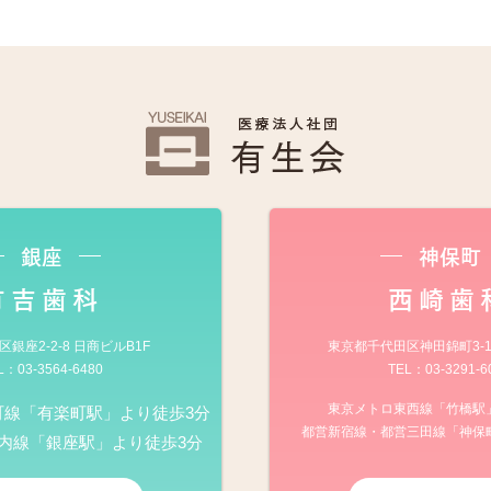
銀座
神保町
有吉歯科
西崎歯
銀座2-2-8 日商ビルB1F
東京都千代田区神田錦町3-1
L：
03-3564-6480
TEL：
03-3291-6
東京メトロ東西線「竹橋駅
町線「有楽町駅」より徒歩3分
都営新宿線・都営三田線「神保
内線「銀座駅」より徒歩3分