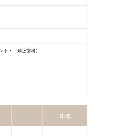
ント・（矯正歯科）
土
日/祝