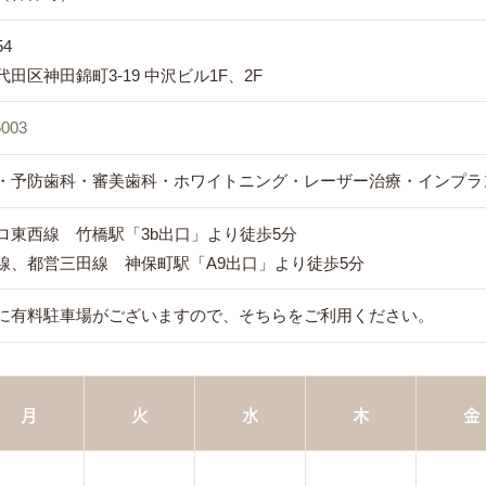
54
田区神田錦町3-19 中沢ビル1F、2F
6003
・予防歯科・審美歯科・ホワイトニング・レーザー治療・インプラ
ロ東西線 竹橋駅「3b出口」より徒歩5分
線、都営三田線 神保町駅「A9出口」より徒歩5分
に有料駐車場がございますので、そちらをご利用ください。
月
火
水
木
金